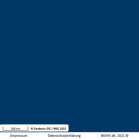
100 km
© Geobasis-DE / BKG 2015
Impressum
Datenschutzerklärung
BMWi.de, 2021 ©