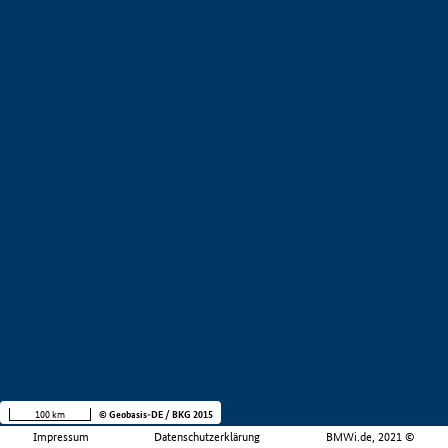
100 km
© Geobasis-DE / BKG 2015
Impressum
Datenschutzerklärung
BMWi.de, 2021 ©