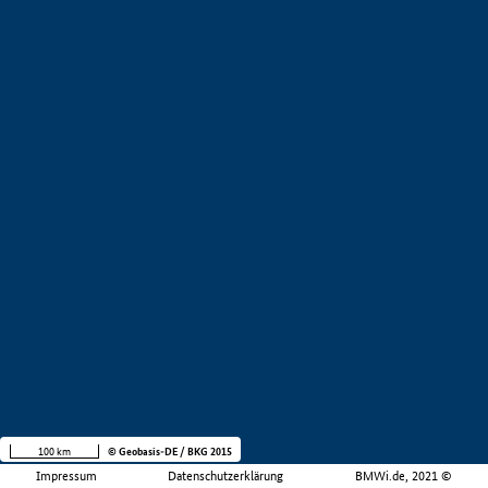
100 km
© Geobasis-DE / BKG 2015
Impressum
Datenschutzerklärung
BMWi.de, 2021 ©