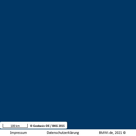
100 km
© Geobasis-DE / BKG 2015
Impressum
Datenschutzerklärung
BMWi.de, 2021 ©