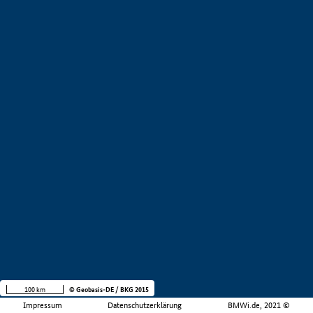
100 km
© Geobasis-DE / BKG 2015
Impressum
Datenschutzerklärung
BMWi.de, 2021 ©