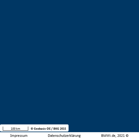
100 km
© Geobasis-DE / BKG 2015
Impressum
Datenschutzerklärung
BMWi.de, 2021 ©