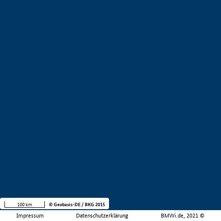
100 km
© Geobasis-DE / BKG 2015
Impressum
Datenschutzerklärung
BMWi.de, 2021 ©