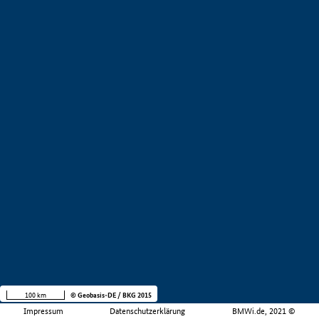
100 km
© Geobasis-DE / BKG 2015
Impressum
Datenschutzerklärung
BMWi.de, 2021 ©