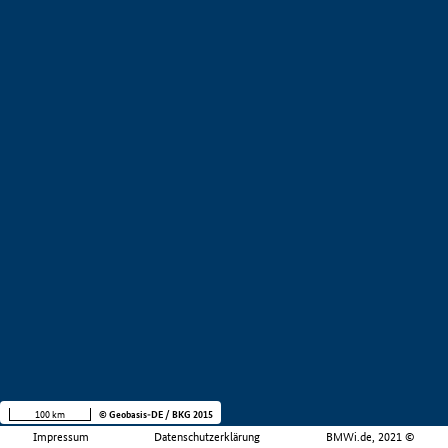
100 km
© Geobasis-DE / BKG 2015
Impressum
Datenschutzerklärung
BMWi.de, 2021 ©