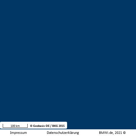
100 km
© Geobasis-DE / BKG 2015
Impressum
Datenschutzerklärung
BMWi.de, 2021 ©