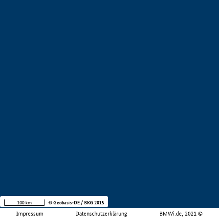
100 km
© Geobasis-DE / BKG 2015
Impressum
Datenschutzerklärung
BMWi.de, 2021 ©