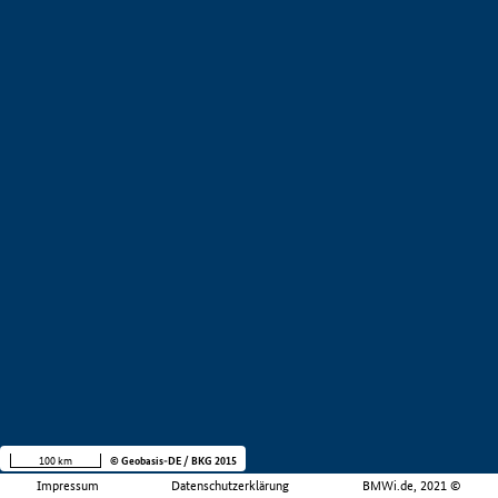
100 km
© Geobasis-DE / BKG 2015
Impressum
Datenschutzerklärung
BMWi.de, 2021 ©