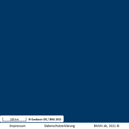
100 km
© Geobasis-DE / BKG 2015
Impressum
Datenschutzerklärung
BMWi.de, 2021 ©