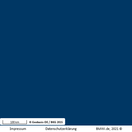
100 km
© Geobasis-DE / BKG 2015
Impressum
Datenschutzerklärung
BMWi.de, 2021 ©