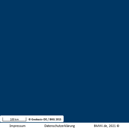
100 km
© Geobasis-DE / BKG 2015
Impressum
Datenschutzerklärung
BMWi.de, 2021 ©