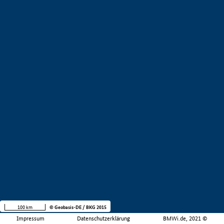
100 km
© Geobasis-DE / BKG 2015
Impressum
Datenschutzerklärung
BMWi.de, 2021 ©