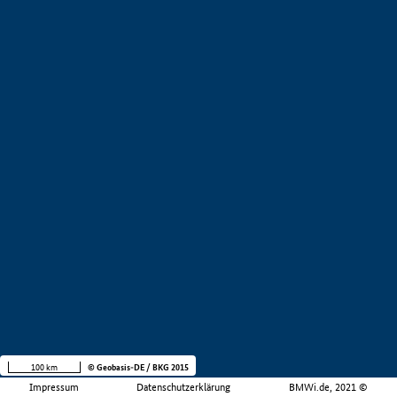
100 km
© Geobasis-DE / BKG 2015
Impressum
Datenschutzerklärung
BMWi.de, 2021 ©