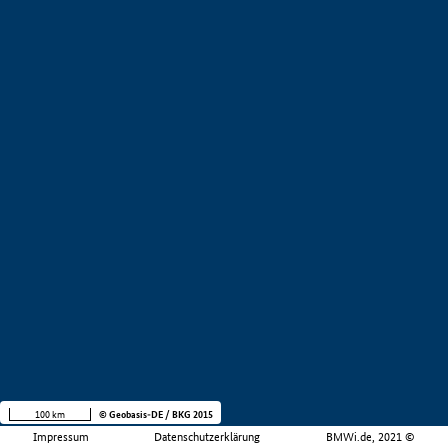
100 km
© Geobasis-DE / BKG 2015
Impressum
Datenschutzerklärung
BMWi.de, 2021 ©