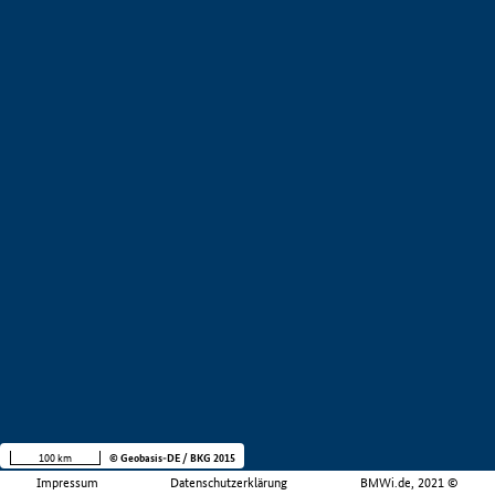
100 km
© Geobasis-DE / BKG 2015
Impressum
Datenschutzerklärung
BMWi.de, 2021 ©