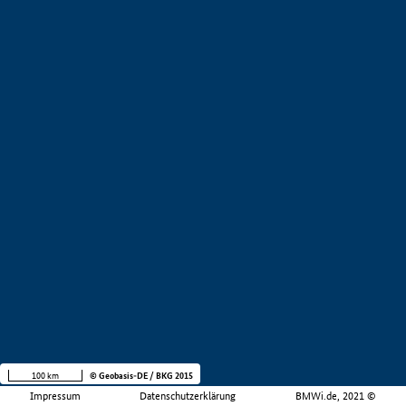
100 km
© Geobasis-DE / BKG 2015
Impressum
Datenschutzerklärung
BMWi.de, 2021 ©