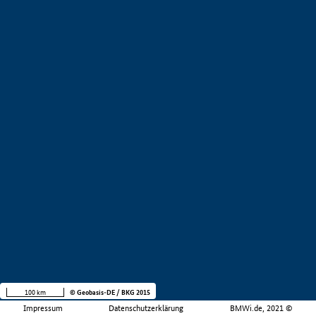
100 km
© Geobasis-DE / BKG 2015
Impressum
Datenschutzerklärung
BMWi.de, 2021 ©