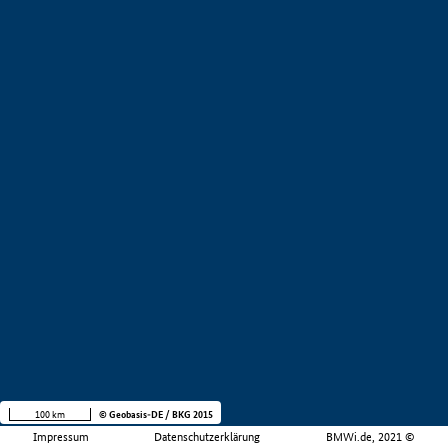
100 km
© Geobasis-DE / BKG 2015
Impressum
Datenschutzerklärung
BMWi.de, 2021 ©