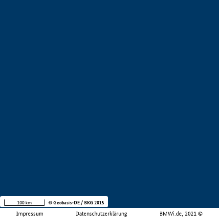
100 km
© Geobasis-DE / BKG 2015
Impressum
Datenschutzerklärung
BMWi.de, 2021 ©