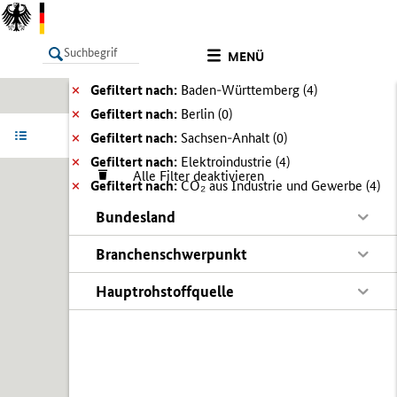
MENÜ
Gefiltert nach:
Baden-Württemberg (
4)
Gefiltert nach:
Berlin (
0)
LISTE
Ergebnisse filtern
Info
Gefiltert nach:
Sachsen-Anhalt (
0)
Gefiltert nach:
Elektroindustrie (
4)
Alle Filter deaktivieren
Gefiltert nach:
CO₂ aus Industrie und Gewerbe (
4)
Bundesland
Branchenschwerpunkt
Hauptrohstoffquelle