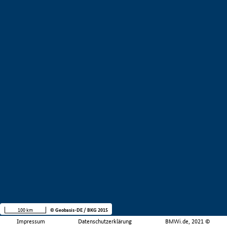
100 km
© Geobasis-DE / BKG 2015
Impressum
Datenschutzerklärung
BMWi.de, 2021 ©