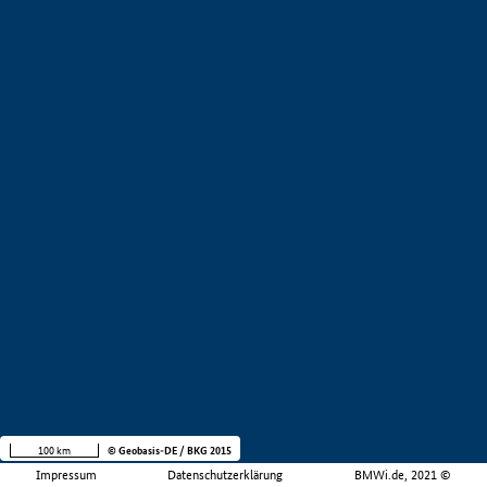
100 km
© Geobasis-DE / BKG 2015
Impressum
Datenschutzerklärung
BMWi.de, 2021 ©