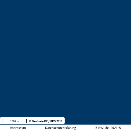
100 km
© Geobasis-DE / BKG 2015
Impressum
Datenschutzerklärung
BMWi.de, 2021 ©