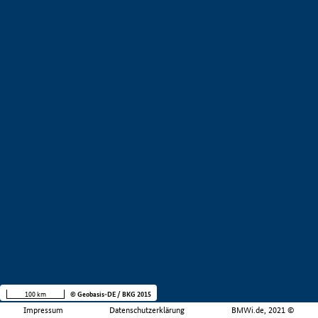
100 km
© Geobasis-DE / BKG 2015
Impressum
Datenschutzerklärung
BMWi.de, 2021 ©