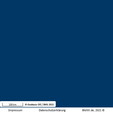
100 km
© Geobasis-DE / BKG 2015
Impressum
Datenschutzerklärung
BMWi.de, 2021 ©