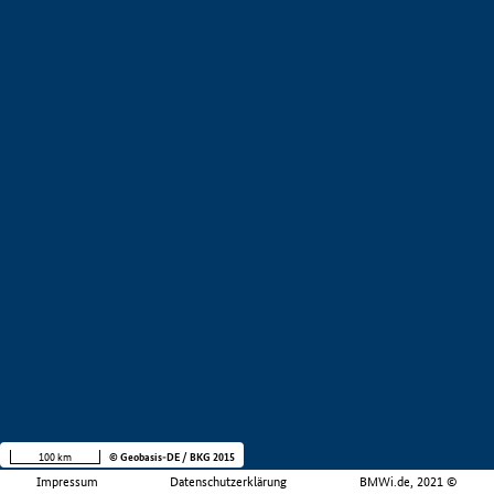
100 km
© Geobasis-DE / BKG 2015
Impressum
Datenschutzerklärung
BMWi.de, 2021 ©