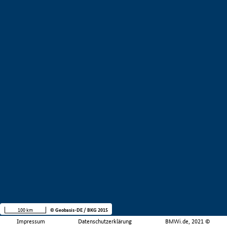
100 km
© Geobasis-DE / BKG 2015
Impressum
Datenschutzerklärung
BMWi.de, 2021 ©