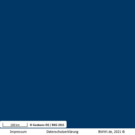
100 km
© Geobasis-DE / BKG 2015
Impressum
Datenschutzerklärung
BMWi.de, 2021 ©