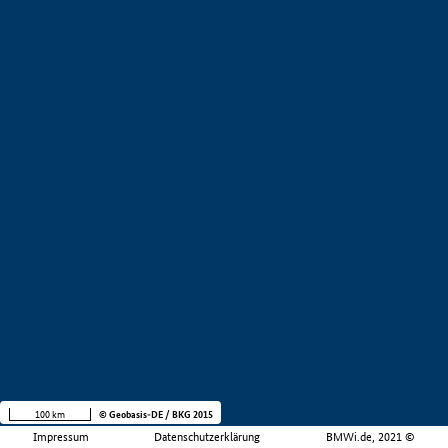
100 km
© Geobasis-DE / BKG 2015
Impressum
Datenschutzerklärung
BMWi.de, 2021 ©