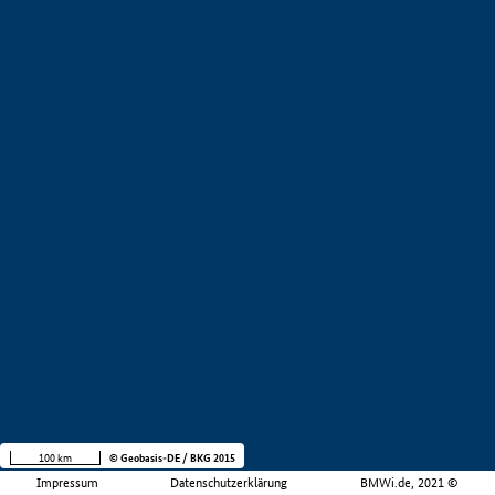
100 km
© Geobasis-DE / BKG 2015
Impressum
Datenschutzerklärung
BMWi.de, 2021 ©