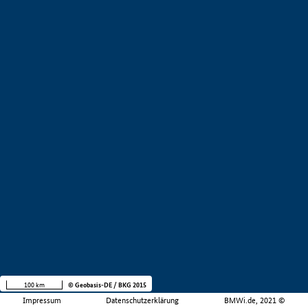
100 km
© Geobasis-DE / BKG 2015
Impressum
Datenschutzerklärung
BMWi.de, 2021 ©