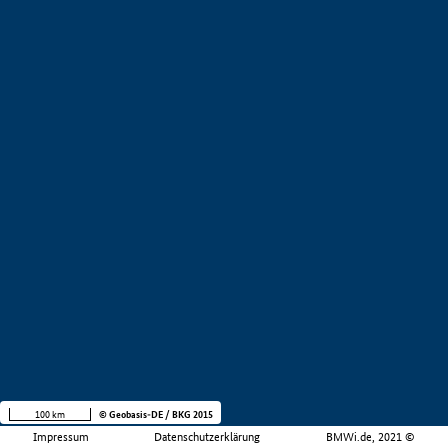
100 km
© Geobasis-DE / BKG 2015
Impressum
Datenschutzerklärung
BMWi.de, 2021 ©