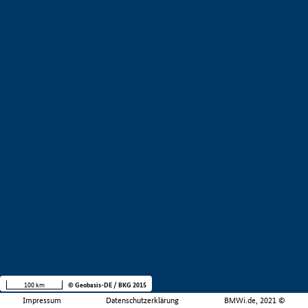
100 km
© Geobasis-DE / BKG 2015
Impressum
Datenschutzerklärung
BMWi.de, 2021 ©