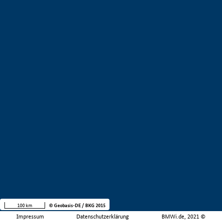
100 km
© Geobasis-DE / BKG 2015
Impressum
Datenschutzerklärung
BMWi.de, 2021 ©