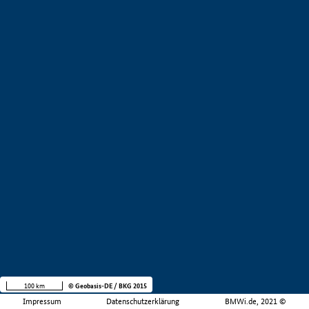
100 km
© Geobasis-DE / BKG 2015
Impressum
Datenschutzerklärung
BMWi.de, 2021 ©