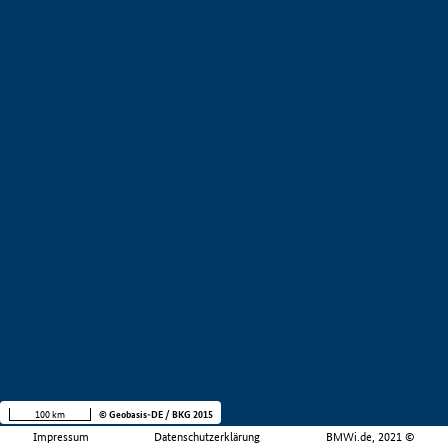
100 km
© Geobasis-DE / BKG 2015
Impressum
Datenschutzerklärung
BMWi.de, 2021 ©