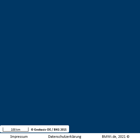
100 km
© Geobasis-DE / BKG 2015
Impressum
Datenschutzerklärung
BMWi.de, 2021 ©