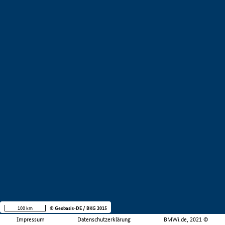
100 km
© Geobasis-DE / BKG 2015
Impressum
Datenschutzerklärung
BMWi.de, 2021 ©