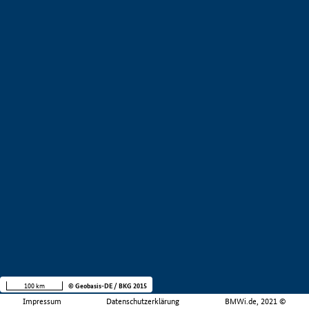
100 km
© Geobasis-DE / BKG 2015
Impressum
Datenschutzerklärung
BMWi.de, 2021 ©