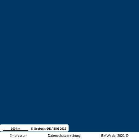
100 km
© Geobasis-DE / BKG 2015
Impressum
Datenschutzerklärung
BMWi.de, 2021 ©