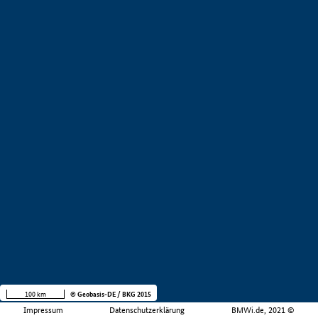
100 km
© Geobasis-DE / BKG 2015
Impressum
Datenschutzerklärung
BMWi.de, 2021 ©