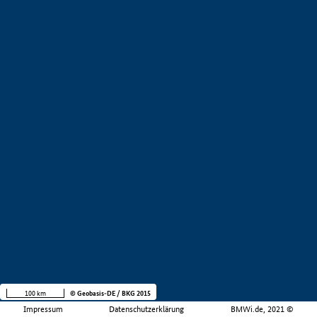
100 km
© Geobasis-DE / BKG 2015
Impressum
Datenschutzerklärung
BMWi.de, 2021 ©