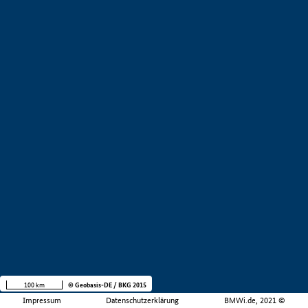
100 km
© Geobasis-DE / BKG 2015
Impressum
Datenschutzerklärung
BMWi.de, 2021 ©