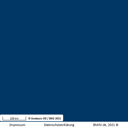
100 km
© Geobasis-DE / BKG 2015
Impressum
Datenschutzerklärung
BMWi.de, 2021 ©