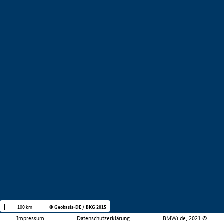
100 km
© Geobasis-DE / BKG 2015
Impressum
Datenschutzerklärung
BMWi.de, 2021 ©