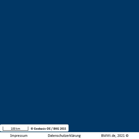
100 km
© Geobasis-DE / BKG 2015
Impressum
Datenschutzerklärung
BMWi.de, 2021 ©